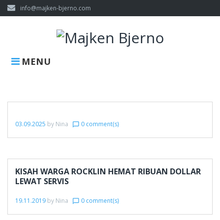
Skip
info@majken-bjerno.com
to
content
MENU
Kategorie:
Uncategorized
03.09.2025
by
Nina
0 comment(s)
chat_bubble_outline
KISAH WARGA ROCKLIN HEMAT RIBUAN DOLLAR
LEWAT SERVIS
19.11.2019
by
Nina
0 comment(s)
chat_bubble_outline