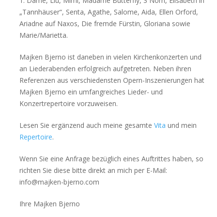
1. Dame, Liu, Mimi, Madame Butterfly, 3 Norn, Elisabeth in
„Tannhäuser“, Senta, Agathe, Salome, Aida, Ellen Orford,
Ariadne auf Naxos, Die fremde Fürstin, Gloriana sowie
Marie/Marietta.
Majken Bjerno ist daneben in vielen Kirchenkonzerten und
an Liederabenden erfolgreich aufgetreten. Neben ihren
Referenzen aus verschiedensten Opern-Inszenierungen hat
Majken Bjerno ein umfangreiches Lieder- und
Konzertrepertoire vorzuweisen.
Lesen Sie ergänzend auch meine gesamte
Vita
und mein
Repertoire
.
Wenn Sie eine Anfrage bezüglich eines Auftrittes haben, so
richten Sie diese bitte direkt an mich per E-Mail:
info@majken-bjerno.com
Ihre Majken Bjerno