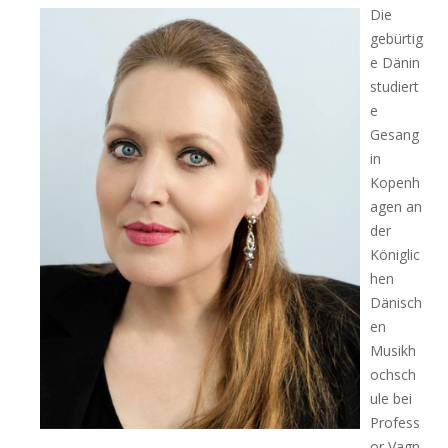
Die
gebürtig
e Dänin
studiert
e
Gesang
in
Kopenh
agen an
der
Königlic
hen
Dänisch
en
Musikh
ochsch
ule bei
Profess
or Vagn