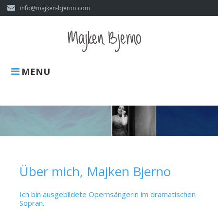
Skip
info@majken-bjerno.com
to
content
MENU
Opernsängerin
Über mich, Majken Bjerno
Ich bin ausgebildete Opernsängerin im dramatischen
Sopran.