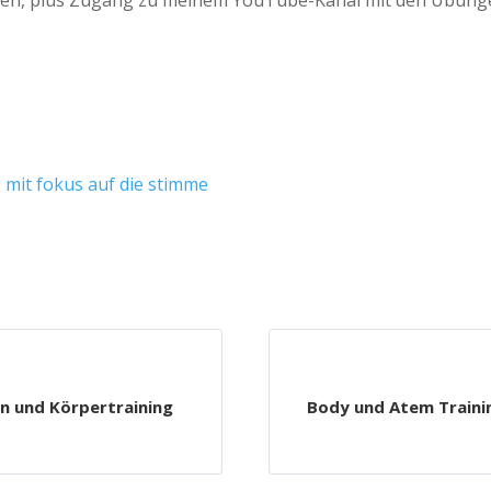
nden, plus Zugang zu meinem YouTube-Kanal mit den Übung
mit fokus auf die stimme
ON
 und Körpertraining
Body und Atem Traini