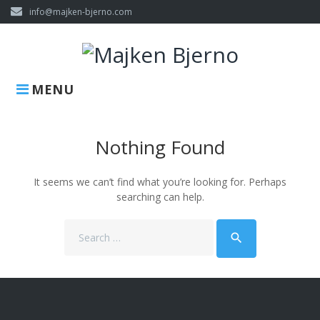
Skip
info@majken-bjerno.com
to
content
MENU
Nothing Found
It seems we can’t find what you’re looking for. Perhaps
searching can help.
Search
search
for: