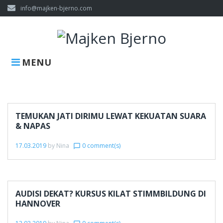
Skip
info@majken-bjerno.com
to
content
MENU
Kategorie:
News
TEMUKAN JATI DIRIMU LEWAT KEKUATAN SUARA
& NAPAS
17.03.2019
by
Nina
0 comment(s)
chat_bubble_outline
AUDISI DEKAT? KURSUS KILAT STIMMBILDUNG DI
HANNOVER