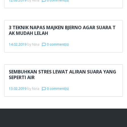
12.03.2019
by
Nina
0 comment(s)
chat_bubble_outline
3 TEKNIK NAPAS MAJKEN BJERNO AGAR SUARA T
AK MUDAH LELAH
14.02.2019
by
Nina
0 comment(s)
chat_bubble_outline
SEMBUHKAN STRES LEWAT ALIRAN SUARA YANG
SEPERTI AIR
13.02.2019
by
Nina
0 comment(s)
chat_bubble_outline