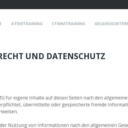
E
ATEMTRAINING
STIMMTRAINING
GESANGSUNTER
ss
RECHT UND DATENSCHUTZ
G für eigene Inhalte auf diesen Seiten nach den allgemeine
verpflichtet, übermittelte oder gespeicherte fremde Infor
inweisen.
der Nutzung von Informationen nach den allgemeinen Geset