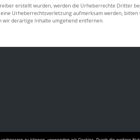
treiber erstellt wurden, werden die Urheberrechte Dritter b
uf eine Urheberrechtsverletzung aufmerksam werden, bitten
wir derartige Inhalte umgehend entfernen.
nd verbessern zu können, verwenden wir Cookies. Durch die weitere N