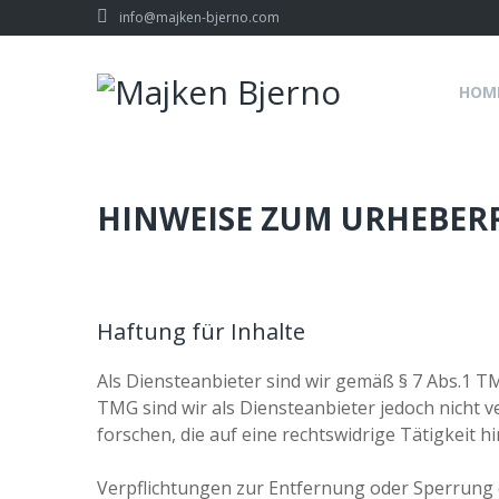
Skip
info@majken-bjerno.com
to
content
HOM
Haftungsausschlu
HINWEISE ZUM URHEBER
Haftung für Inhalte
Als Diensteanbieter sind wir gemäß § 7 Abs.1 TM
TMG sind wir als Diensteanbieter jedoch nicht 
forschen, die auf eine rechtswidrige Tätigkeit h
Verpflichtungen zur Entfernung oder Sperrung 