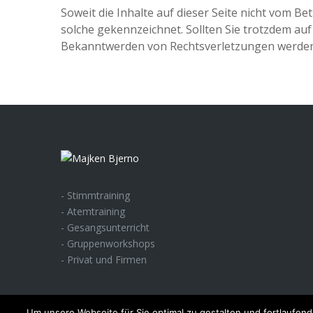
Soweit die Inhalte auf dieser Seite nicht vom Be
solche gekennzeichnet. Sollten Sie trotzdem a
Bekanntwerden von Rechtsverletzungen werden 
- Stimmtraining
- Atemtraining
- Gesangsunterricht
- Gruppenworkshops
- Privat und Firmen
Um unsere Webseite für Sie optimal zu gestalten und fortlaufe